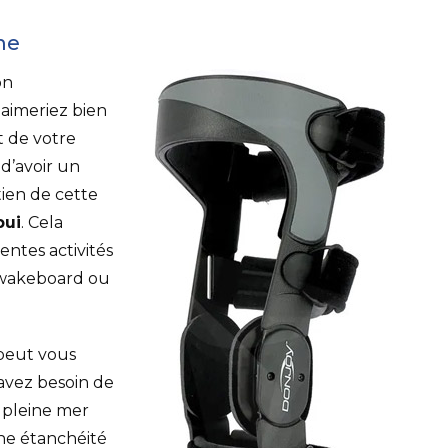
me
on
 aimeriez bien
t de votre
 d’avoir un
tien de cette
pui
. Cela
entes activités
 wakeboard ou
 peut vous
avez besoin de
n pleine mer
ne étanchéité