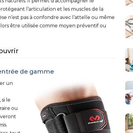
 naturels. Il permet d’accompagner le
otégeant l’articulation et les muscles de la
hèse n’est pas à confondre avec l’attelle ou même
alors être utilisée comme moyen préventif ou
ouvrir
L’entrée de gamme
er un
si le
raire ou
uveront
is.