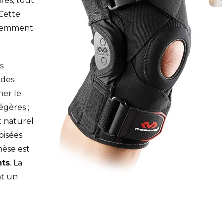
res, tout
Cette
éremment
s
 des
er le
égères ;
t naturel
oisées
hèse est
nts
. La
nt un