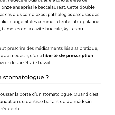
 de médecine
puis
quatre à cinq années de
 à onze ans après le baccalauréat. Cette double
des cas plus complexes : pathologies osseuses des
alies congénitales comme la fente labio-palatine
 tumeurs de la cavité buccale, kystes ou
ut prescrire des médicaments liés à sa pratique,
t que médecin, d’une
liberté de prescription
livrer des arrêts de travail.
un stomatologue ?
 pousser la porte d’un stomatologue. Quand c’est
andation du dentiste traitant ou du médecin
 fréquentes :