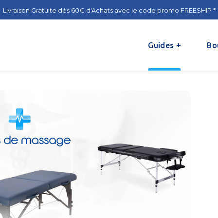
Livraison Gratuite dès 60€ d'Achats avec le code promo FREESHIP *
Guides
Bo